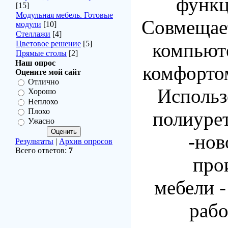
функ
[15]
Модульная мебель. Готовые
Совмещае
модули
[10]
Стеллажи
[4]
Цветовое решение
[5]
компьюте
Прямые столы
[2]
Наш опрос
комфорто
Оцените мой сайт
Отлично
Исполь
Хорошо
Неплохо
Плохо
полиуре
Ужасно
-нов
Результаты
|
Архив опросов
Всего ответов:
7
про
мебели -
рабо