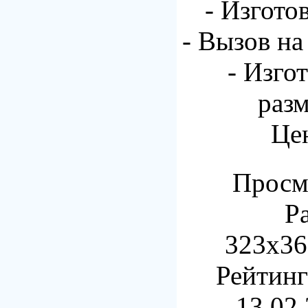
- Изгото
- Вызов на
- Изго
разм
Це
Просмо
Р
323x36
Рейтинг:
13.02.