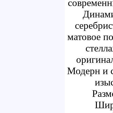
современн
Динам
серебрис
матовое п
стелла
оригина
Модерн и с
изы
Разм
Шир