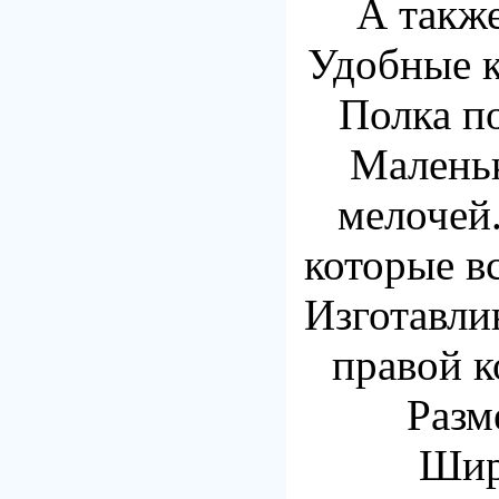
А также
Удобные 
Полка по
Малень
мелочей
которые вс
Изготавлив
правой 
Разм
Шир