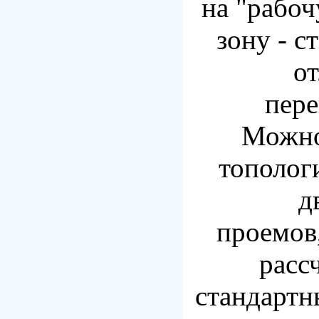
на "рабо
зону - с
о
пере
Можно
тополог
д
проемов,
расс
стандартн