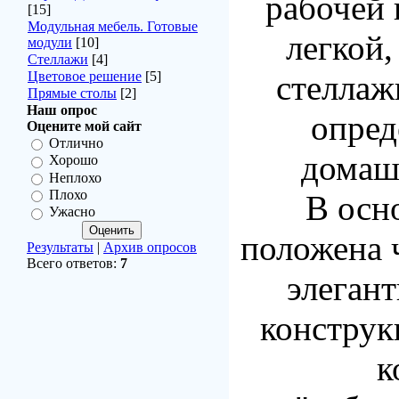
рабочей 
[15]
Модульная мебель. Готовые
легкой,
модули
[10]
Стеллажи
[4]
Цветовое решение
[5]
стеллаж
Прямые столы
[2]
Наш опрос
опред
Оцените мой сайт
Отлично
домаш
Хорошо
Неплохо
Плохо
В осн
Ужасно
положена 
Результаты
|
Архив опросов
Всего ответов:
7
элегант
конструк
к