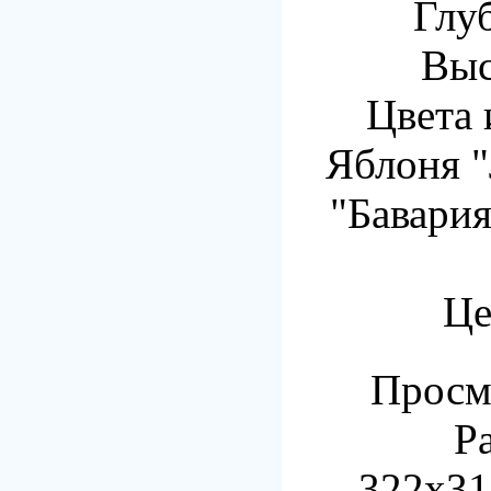
Глу
Выс
Цвета 
Яблоня "
"Бавария
Це
Просмо
Р
322x31