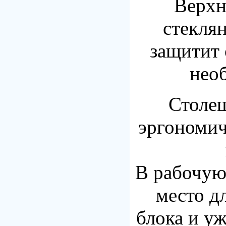
Верхн
стекля
защитит 
нео
Столе
эргономи
В рабочую
место д
блока и у