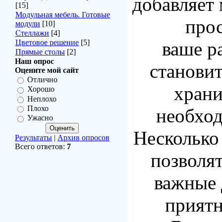
добавляет 
[15]
Модульная мебель. Готовые
прос
модули
[10]
Стеллажи
[4]
Цветовое решение
[5]
ваше р
Прямые столы
[2]
Наш опрос
станови
Оцените мой сайт
Отлично
хран
Хорошо
Неплохо
Плохо
необхо
Ужасно
Несколько
Результаты
|
Архив опросов
Всего ответов:
7
позволят
важные 
прият